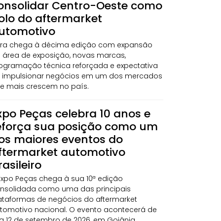
onsolidar Centro-Oeste como
olo do aftermarket
utomotivo
ira chega à décima edição com expansão
 área de exposição, novas marcas,
ogramação técnica reforçada e expectativa
 impulsionar negócios em um dos mercados
e mais crescem no país.
xpo Peças celebra 10 anos e
eforça sua posição como um
os maiores eventos do
ftermarket automotivo
rasileiro
Expo Peças chega à sua 10ª edição
nsolidada como uma das principais
ataformas de negócios do aftermarket
tomotivo nacional. O evento acontecerá de
 a 12 de setembro de 2026, em Goiânia,