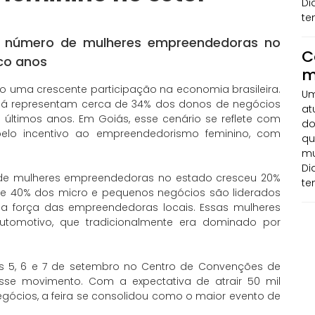
Di
te
o número de mulheres empreendedoras no
C
co anos
m
uma crescente participação na economia brasileira.
Um
já representam cerca de 34% dos donos de negócios
at
 últimos anos. Em Goiás, esse cenário se reflete com
do
pelo incentivo ao empreendedorismo feminino, com
qu
mu
Di
de mulheres empreendedoras no estado cresceu 20%
te
 de 40% dos micro e pequenos negócios são liderados
da força das empreendedoras locais. Essas mulheres
automotivo, que tradicionalmente era dominado por
as 5, 6 e 7 de setembro no Centro de Convenções de
esse movimento. Com a expectativa de atrair 50 mil
egócios, a feira se consolidou como o maior evento de