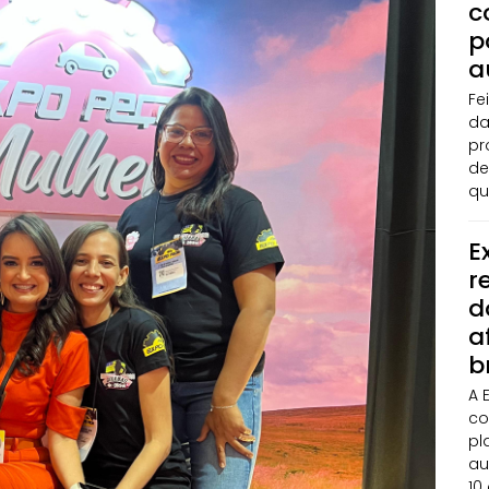
c
p
a
Fe
da
pr
de
qu
E
r
d
a
b
A 
co
pl
au
10