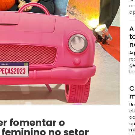
re
e 
A
t
n
Aq
re
ge
fo
C
m
Um
at
do
er fomentar o
qu
feminino no setor
mu