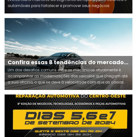
FORÇA NO SETOR AUTOMOTIVO
automóveis para fortalecer e promover seus negócios
Confira essas 8 tendências do mercado
automotivo
Um dos desafios comuns entre os mecânicos atualmente é
acompanhar as modernizações dos veículos que chegam até
a sua oficina, o que se deve à velocidade com que as coisas
mudam e avançam na fabricação de carros.