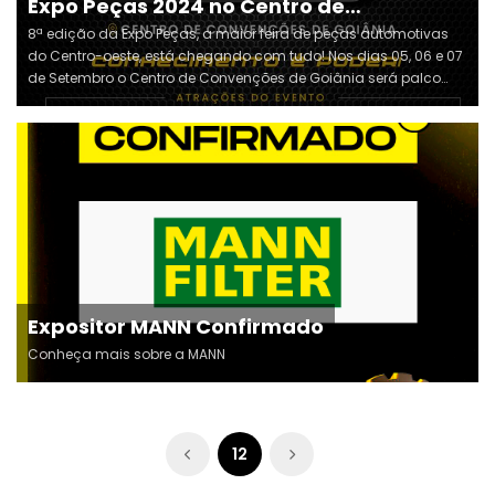
Expo Peças 2024 no Centro de
Convenções de Goiânia
8ª edição da Expo Peças, a maior feira de peças automotivas
do Centro-oeste, está chegando com tudo! Nos dias 05, 06 e 07
de Setembro o Centro de Convenções de Goiânia será palco
desse evento incrível, que promete movimentar R$ 100 milhões
nos dias. E o melhor de tudo: a entrada é gratuita, basta doar
1kg de alimento.
Expositor MANN Confirmado
Conheça mais sobre a MANN
12