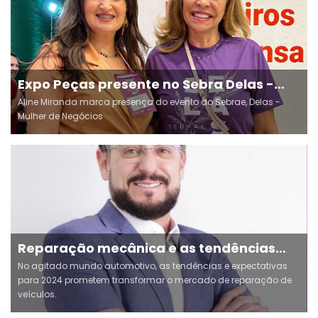
Expo Peças presente no Sebra Delas -
Mulher de Negócios
Aline Miranda marca presença do evento do Sebrae, Delas -
Mulher de Negócios
Reparação mecânica e as tendências
para 2024
No agitado mundo automotivo, as tendências e expectativas
para 2024 prometem transformar o mercado de reparação de
veículos.