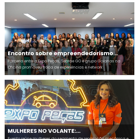
Encontro sobre empreendedorismo
reúne 44 mulheres que atuam na
Parceria entre a Expo Peças, Sebrae GO e grupo Goianas na
reparação mecânica em Goiânia
Oficina promoveu troca de experiências e network
MULHERES NO VOLANTE:
EMPREENDEDORISMO FEMININO GANHA
Evento reúne mulheres do segmento de reparação mecânica e