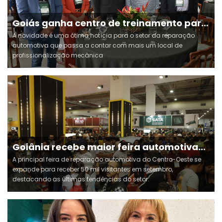
Goiás ganha centro de treinamento para
agroindústria
A novidade é uma ótima notícia para o setor da reparação
automotiva que passa a contar com mais um local de
profissionalização mecânica
Goiânia recebe maior feira automotiva
do Centro-Oeste
A principal feira de reparação automotiva do Centro-Oeste se
expande para receber 50 mil visitantes em setembro,
destacando as últimas tendências do setor.