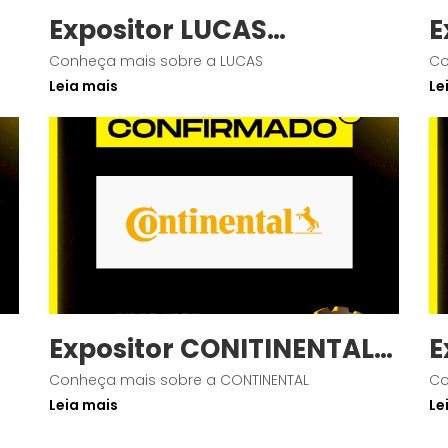
Expositor LUCAS
E
Confirmado
C
Conheça mais sobre a LUCAS
Co
Leia mais
Le
Expositor CONITINENTAL
E
Confirmada
C
Conheça mais sobre a CONTINENTAL
Co
Leia mais
Le