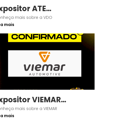
xpositor ATE
onfirmado
nheça mais sobre a VDO
ia mais
xpositor VIEMAR
onfirmado
nheça mais sobre a VIEMAR
ia mais