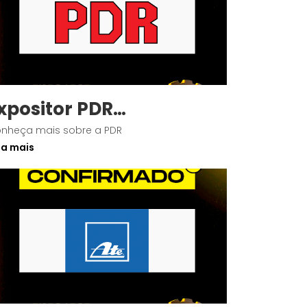
xpositor PDR
onfirmado
nheça mais sobre a PDR
ia mais