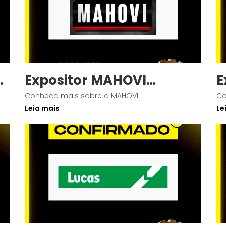
S
Expositor MAHOVI
E
Confirmado
C
Conheça mais sobre a MAHOVI
Co
Leia mais
Le