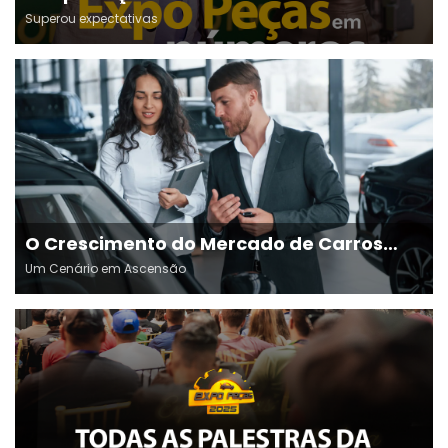
absoluto!🚀
Superou expectativas
O Crescimento do Mercado de Carros
Usados no Brasil:
Um Cenário em Ascensão