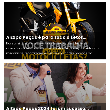
país.
A Expo Peças é para todo o setor
automotivo!! ⚙️
Nossa feira reúne os principais fornecedores de peças,
acessórios e tecnologias para o setor de motos, conectando
mecânicos, reparadores e lojistas a grandes marcas do
mercado.
A Expo Peças 2024 foi um sucesso