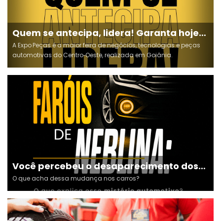
Quem se antecipa, lidera! Garanta hoje
sua presença na Expo Peças 🚀
A Expo Peças é a maior feira de negócios, tecnologias e peças
automotivas do Centro‑Oeste, realizada em Goiânia.
Você percebeu o desaparecimento dos
faróis de neblina nos novos modelos de
O que acha dessa mudança nos carros?
carros?