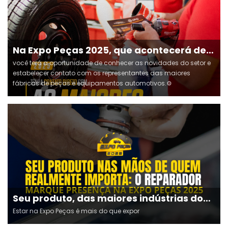
Na Expo Peças 2025, que acontecerá de
16 a 18 de outubro no Centro de
você terá a oportunidade de conhecer as novidades do setor e
Convenções de Goiânia-GO
estabelecer contato com os representantes das maiores
fábricas de peças e equipamentos automotivos.⚙️
Seu produto, das maiores indústrias do
setor, vai chegar direto às mãos dos
Estar na Expo Peças é mais do que expor
principais reparadores automotivos do