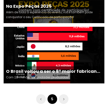
Na Expo Peças 2025
Além de toda a experiência do evento, você também pode
conquistar o seu Certificado de participação!
O Brasil voltou a ser o 8º maior fabricante
de veículos do mundo
Com 2,5 milhões de unidades produzidas!
5